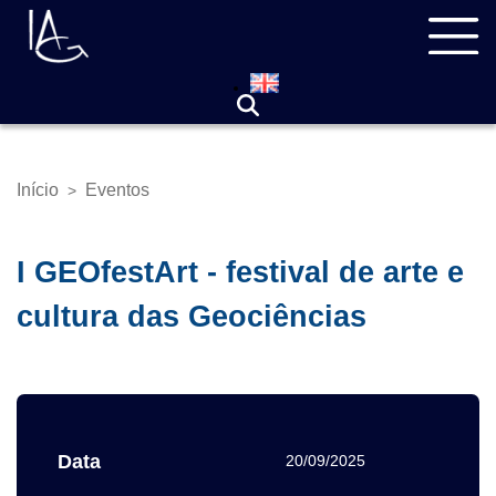
Pular
Navegação
para
principal
o
conteúdo
principal
Início
Eventos
>
Trilha
de
navegação
I GEOfestArt - festival de arte e
cultura das Geociências
Data
20/09/2025