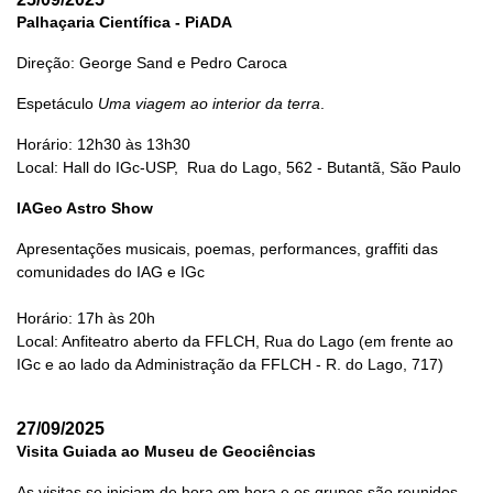
Palhaçaria Científica - PiADA
Direção: George Sand e Pedro Caroca
Espetáculo
Uma viagem ao interior da terra
.
Horário: 12h30 às 13h30
Local: Hall do IGc-USP, Rua do Lago, 562 - Butantã, São Paulo
IAGeo Astro Show
Apresentações musicais, poemas, performances, graffiti das
comunidades do IAG e IGc
Horário: 17h às 20h
Local: Anfiteatro aberto da FFLCH, Rua do Lago (em frente ao
IGc e ao lado da Administração da FFLCH - R. do Lago, 717)
27/09/2025
Visita Guiada ao Museu de Geociências
As visitas se iniciam de hora em hora e os grupos são reunidos