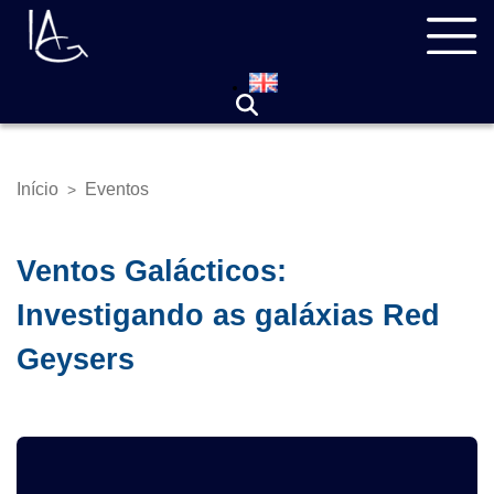
Pular
Navegação
para
principal
o
conteúdo
principal
Início
Eventos
>
Trilha
de
navegação
Ventos Galácticos:
Investigando as galáxias Red
Geysers