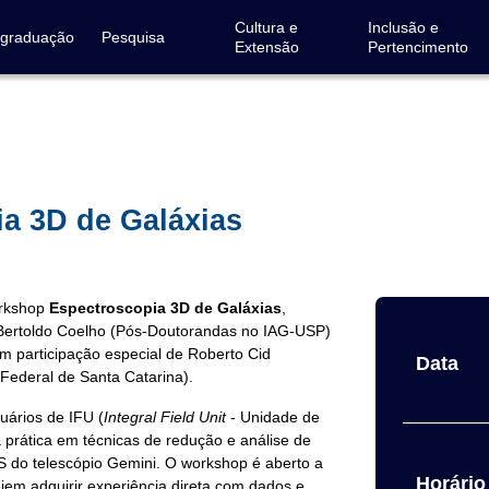
Cultura e
Inclusão e
-graduação
Pesquisa
Extensão
Pertencimento
a 3D de Galáxias
orkshop
Espectroscopia 3D de Galáxias
,
e Bertoldo Coelho (Pós-Doutorandas no IAG-USP)
m participação especial de Roberto Cid
Data
 Federal de Santa Catarina).
uários de IFU (
Integral Field Unit
- Unidade de
 prática em técnicas de redução e análise de
 do telescópio Gemini. O workshop é aberto a
Horário 
em adquirir experiência direta com dados e