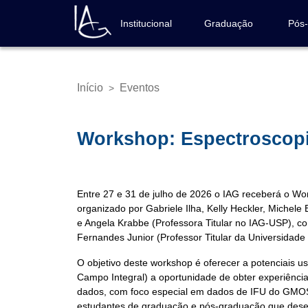
Pular
para
Institucional
Graduação
Pós
Navegação
o
principal
conteúdo
principal
Início
Eventos
>
Trilha
de
navegação
Workshop: Espectroscopi
Entre 27 e 31 de julho de 2026 o IAG receberá o W
organizado por Gabriele Ilha, Kelly Heckler, Michel
e Angela Krabbe (Professora Titular no IAG-USP), co
Fernandes Junior (Professor Titular da Universidade
O objetivo deste workshop é oferecer a potenciais us
Campo Integral) a oportunidade de obter experiência
dados, com foco especial em dados de IFU do GMOS
estudantes de graduação e pós-graduação que desej