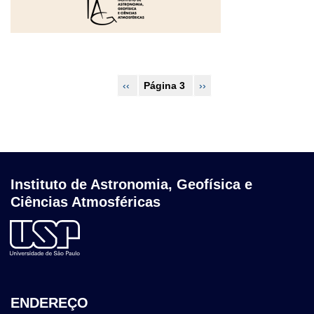
Paginação
Página
‹‹
Página 3
Próxima
››
anterior
página
Instituto de Astronomia, Geofísica e
Ciências Atmosféricas
ENDEREÇO