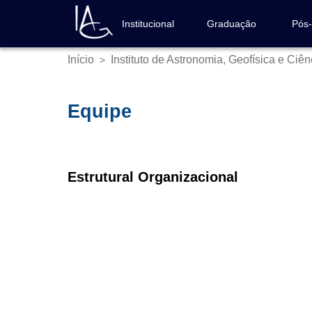
Pular
para
Institucional
Graduação
Pós
Navegação
o
principal
conteúdo
Início
Instituto de Astronomia, Geofísica e Ciê
>
Trilha
principal
de
navegação
Equipe
Estrutural Organizacional