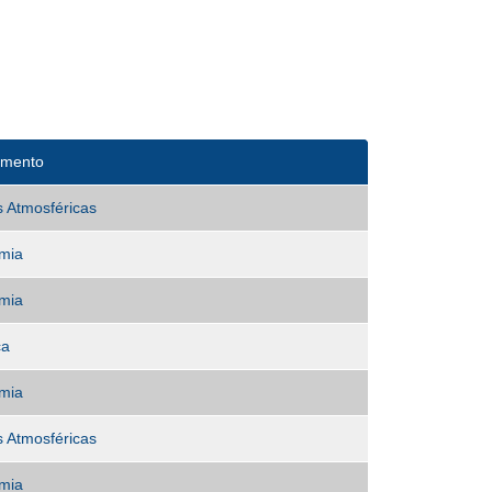
amento
s Atmosféricas
mia
mia
ca
mia
s Atmosféricas
mia