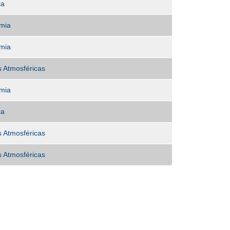
ca
mia
mia
s Atmosféricas
mia
ca
s Atmosféricas
s Atmosféricas