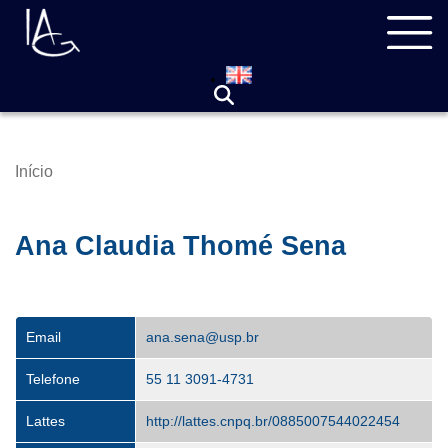
Pular
Navegação
para
principal
o
conteúdo
principal
Início
Trilha
de
navegação
Ana Claudia Thomé Sena
Email
ana.sena@usp.br
Telefone
55 11 3091-4731
Lattes
http://lattes.cnpq.br/0885007544022454