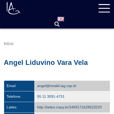
Pular
Navegação
para
principal
o
conteúdo
principal
Início
Trilha
de
navegação
Angel Liduvino Vara Vela
Email
angel@model.iag.usp.br
Telefone
55 11 3091-4731
Lattes
http://lattes.cnpq.br/2469171628523233