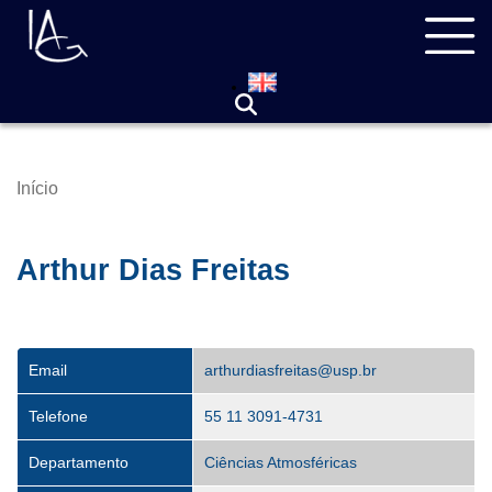
Pular
Navegação
para
principal
o
conteúdo
principal
Início
Trilha
de
navegação
Arthur Dias Freitas
Email
arthurdiasfreitas@usp.br
Telefone
55 11 3091-4731
Departamento
Ciências Atmosféricas