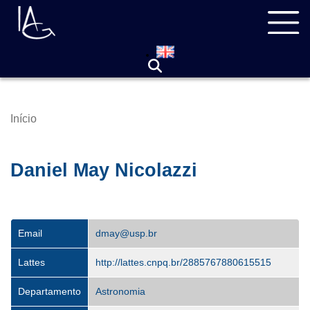
Pular
Navegação
para
principal
o
conteúdo
principal
Início
Trilha
de
navegação
Daniel May Nicolazzi
Email
dmay@usp.br
Lattes
http://lattes.cnpq.br/2885767880615515
Departamento
Astronomia