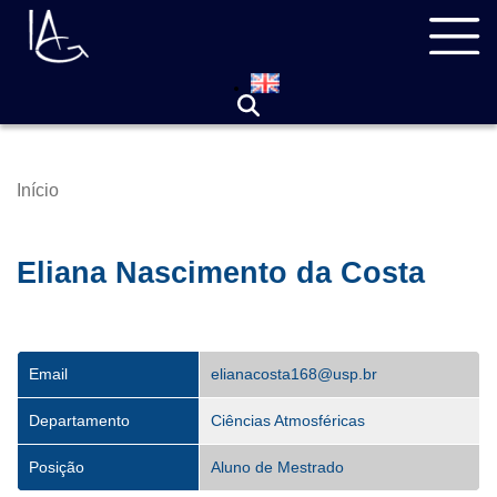
Pular
Navegação
para
principal
o
conteúdo
principal
Início
Trilha
de
navegação
Eliana Nascimento da Costa
Email
elianacosta168@usp.br
Departamento
Ciências Atmosféricas
Posição
Aluno de Mestrado