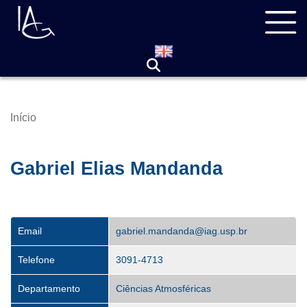
Pular
Navegação
para
principal
o
conteúdo
principal
Início
Trilha
de
navegação
Gabriel Elias Mandanda
Email
gabriel.mandanda@iag.usp.br
Telefone
3091-4713
Departamento
Ciências Atmosféricas