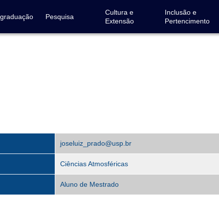
Cultura e
Inclusão e
-graduação
Pesquisa
Extensão
Pertencimento
joseluiz_prado@usp.br
Ciências Atmosféricas
Aluno de Mestrado