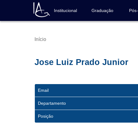
Pular
para
Institucional
Graduação
Pós
Navegação
o
principal
conteúdo
principal
Início
Trilha
de
navegação
Jose Luiz Prado Junior
Email
Departamento
Posição