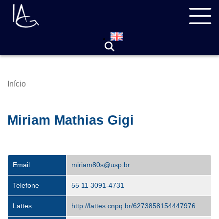
Pular
Navegação
para
principal
o
conteúdo
principal
Início
Trilha
de
navegação
Miriam Mathias Gigi
Email
miriam80s@usp.br
Telefone
55 11 3091-4731
Lattes
http://lattes.cnpq.br/6273858154447976