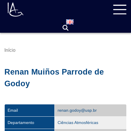
Pular
Navegação
para
principal
o
conteúdo
principal
Início
Trilha
de
navegação
Renan Muiños Parrode de
Godoy
Email
renan.godoy@usp.br
Departamento
Ciências Atmosféricas