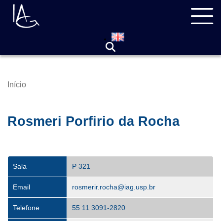
Pular
Navegação
para
principal
o
conteúdo
principal
Início
Trilha
de
navegação
Rosmeri Porfirio da Rocha
Sala
P 321
Email
rosmerir.rocha@iag.usp.br
Telefone
55 11 3091-2820