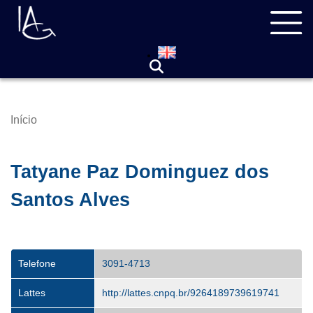
Pular
Navegação
para
principal
o
conteúdo
principal
Início
Trilha
de
navegação
Tatyane Paz Dominguez dos
Santos Alves
Telefone
3091-4713
Lattes
http://lattes.cnpq.br/9264189739619741