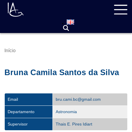
Pular
Navegação
para
principal
o
conteúdo
principal
Início
Trilha
de
navegação
Bruna Camila Santos da Silva
Email
bru.cami.bc@gmail.com
Departamento
Astronomia
Supervisor
Thais E. Pires Idiart