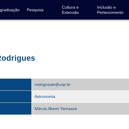
Cultura e
Inclusão e
-graduação
Pesquisa
Extensão
Pertencimento
Rodrigues
rodrigosaie@usp.br
Astronomia
Márcia Akemi Yamasoe