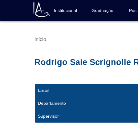
Pular
para
Institucional
Graduação
Pós
Navegação
o
principal
conteúdo
principal
Início
Trilha
de
navegação
Rodrigo Saie Scrignolle 
Email
Departamento
Supervisor