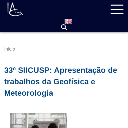
Pular
Navegação
para
principal
o
conteúdo
principal
Início
Trilha
de
navegação
33º SIICUSP: Apresentação de
trabalhos da Geofísica e
Meteorologia