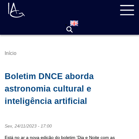
Pular
Navegação
para
principal
o
conteúdo
principal
Início
Trilha
de
navegação
Boletim DNCE aborda
astronomia cultural e
inteligência artificial
Sex, 24/11/2023 - 17:00
Está no ar a nova edição do boletim 'Dia e Noite com as