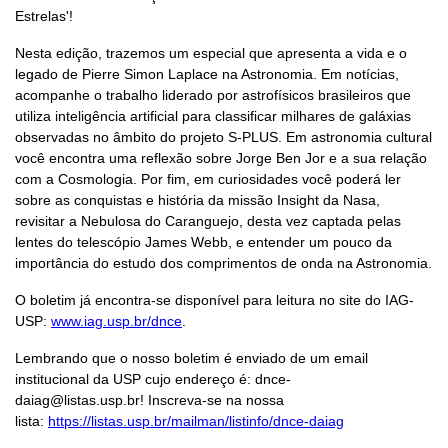
Estrelas'!
Nesta edição, trazemos um especial que apresenta a vida e o
legado de Pierre Simon Laplace na Astronomia. Em notícias,
acompanhe o trabalho liderado por astrofísicos brasileiros que
utiliza inteligência artificial para classificar milhares de galáxias
observadas no âmbito do projeto S-PLUS. Em astronomia cultural
você encontra uma reflexão sobre Jorge Ben Jor e a sua relação
com a Cosmologia. Por fim, em curiosidades você poderá ler
sobre as conquistas e história da missão Insight da Nasa,
revisitar a Nebulosa do Caranguejo, desta vez captada pelas
lentes do telescópio James Webb, e entender um pouco da
importância do estudo dos comprimentos de onda na Astronomia.
O boletim já encontra-se disponível para leitura no site do IAG-
USP:
www.iag.usp.br/dnce
.
Lembrando que o nosso boletim é enviado de um email
institucional da USP cujo endereço é: dnce-
daiag@listas.usp.br! Inscreva-se na nossa
lista:
https://listas.usp.br/mailman/listinfo/dnce-daiag