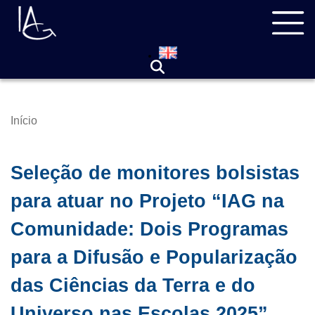
Pular
Navegação
para
principal
o
conteúdo
principal
Início
Trilha
de
navegação
Seleção de monitores bolsistas
para atuar no Projeto “IAG na
Comunidade: Dois Programas
para a Difusão e Popularização
das Ciências da Terra e do
Universo nas Escolas 2025”