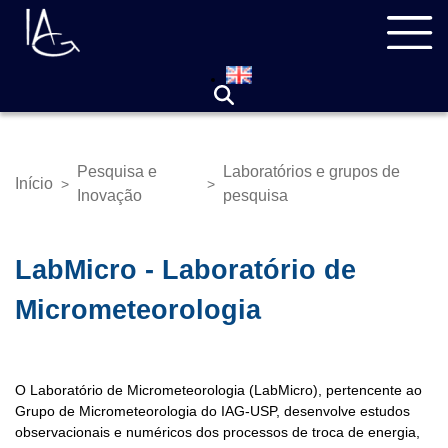
Pular
Navegação
para
principal
o
conteúdo
principal
Pesquisa e
Laboratórios e grupos de
Início
>
>
Trilha
Inovação
pesquisa
de
navegação
LabMicro - Laboratório de
Micrometeorologia
O Laboratório de Micrometeorologia (LabMicro), pertencente ao
Grupo de Micrometeorologia do IAG-USP, desenvolve estudos
observacionais e numéricos dos processos de troca de energia,