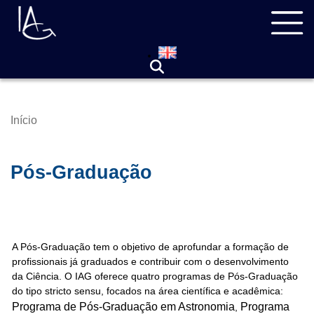
Pular
Navegação
para
principal
o
conteúdo
principal
Início
Trilha
de
navegação
Pós-Graduação
A Pós-Graduação tem o objetivo de aprofundar a formação de
profissionais já graduados e contribuir com o desenvolvimento
da Ciência. O IAG oferece quatro programas de Pós-Graduação
do tipo stricto sensu, focados na área científica e acadêmica:
Programa de Pós-Graduação em Astronomia
Programa
,