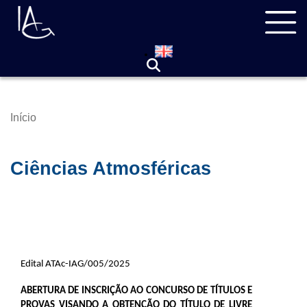
Pular
Navegação
para
principal
o
conteúdo
principal
Início
Trilha
de
navegação
Ciências Atmosféricas
Edital ATAc-IAG/005/2025
ABERTURA DE INSCRIÇÃO AO CONCURSO DE TÍTULOS E
PROVAS VISANDO A OBTENÇÃO DO TÍTULO DE LIVRE