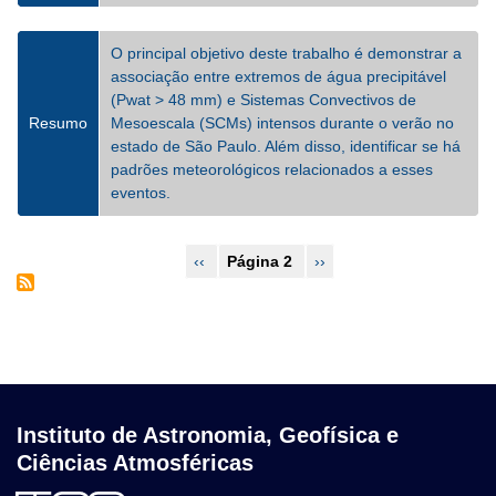
O principal objetivo deste trabalho é demonstrar a
associação entre extremos de água precipitável
(Pwat > 48 mm) e Sistemas Convectivos de
Resumo
Mesoescala (SCMs) intensos durante o verão no
estado de São Paulo. Além disso, identificar se há
padrões meteorológicos relacionados a esses
eventos.
Paginação
Página
‹‹
Página 2
Próxima
››
anterior
página
Instituto de Astronomia, Geofísica e
Ciências Atmosféricas