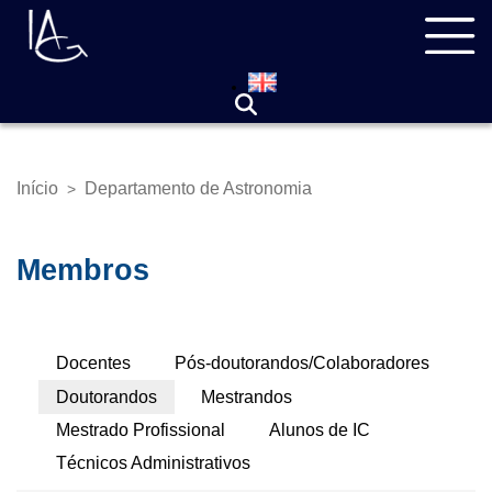
Pular
Navegação
para
principal
o
conteúdo
principal
Início
Departamento de Astronomia
>
Trilha
de
navegação
Membros
Abas
Docentes
Pós-doutorandos/Colaboradores
Primárias
Doutorandos
Mestrandos
Mestrado Profissional
Alunos de IC
Técnicos Administrativos