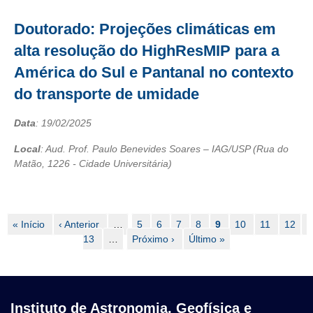
Doutorado: Projeções climáticas em
alta resolução do HighResMIP para a
América do Sul e Pantanal no contexto
do transporte de umidade
Data
:
19/02/2025
Local
: Aud. Prof. Paulo Benevides Soares – IAG/USP (Rua do
Matão, 1226 - Cidade Universitária)
Paginação
Primeira
« Início
Página
‹ Anterior
…
Page
5
Page
6
Page
7
Page
8
Página
9
Page
10
Page
11
Page
12
P
página
anterior
13
…
Próxima
Próximo ›
Última
Último »
atual
página
página
Instituto de Astronomia, Geofísica e