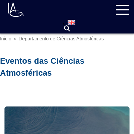
Pular
Navegação
para
principal
o
conteúdo
principal
Início
Departamento de Ciências Atmosféricas
>
Trilha
de
navegação
Eventos das Ciências
Atmosféricas