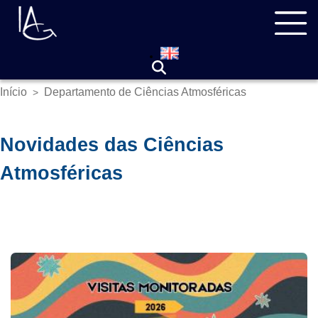
Pular
Navegação
para
principal
o
conteúdo
principal
Início
Departamento de Ciências Atmosféricas
>
Trilha
de
navegação
Novidades das Ciências
Atmosféricas