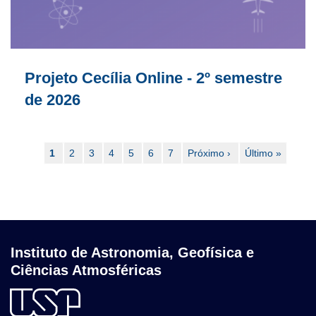
Projeto Cecília Online - 2º semestre
de 2026
Paginação
Página
1
Page
2
Page
3
Page
4
Page
5
Page
6
Page
7
Próxima
Próximo ›
Última
Último »
atual
página
página
Instituto de Astronomia, Geofísica e
Ciências Atmosféricas