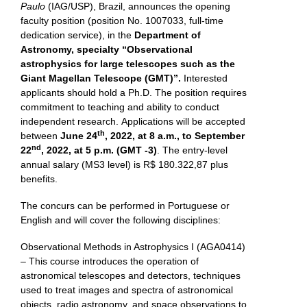
Paulo
(IAG/USP), Brazil, announces the opening
faculty position (position No. 1007033, full-time
dedication service), in the
Department of
Astronomy,
specialty “Observational
astrophysics for large telescopes such as the
Giant Magellan Telescope (GMT)”.
Interested
applicants should hold a Ph.D. The position requires
commitment to teaching and ability to conduct
independent research. Applications will be accepted
th
between
June 24
, 2022, at 8 a.m., to September
nd
22
, 2022, at 5 p.m. (GMT -3)
. The entry-level
annual salary (MS3 level) is R$ 180.322,87 plus
benefits.
The concurs can be performed in Portuguese or
English and will cover the following disciplines:
Observational Methods in Astrophysics I (AGA0414)
– This course introduces the operation of
astronomical telescopes and detectors, techniques
used to treat images and spectra of astronomical
objects, radio astronomy, and space observations to