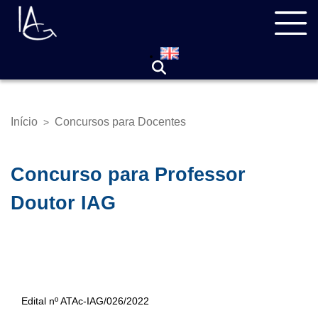
Pular
Navegação
para
principal
o
conteúdo
principal
Início
Concursos para Docentes
>
Trilha
de
navegação
Concurso para Professor
Doutor IAG
Edital nº ATAc-IAG/026/2022