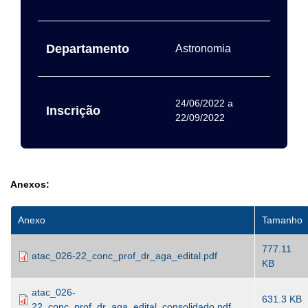
Departamento
Astronomia
24/06/2022
a
Inscrição
22/09/2022
Anexos:
Anexo
Tamanho
777.11
atac_026-22_conc_prof_dr_aga_edital.pdf
KB
atac_026-
631.3 KB
22_conc_prof_dr_aga_edital_consolidado.pdf