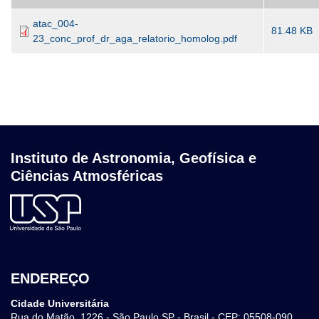
atac_004-
81.48 KB
23_conc_prof_dr_aga_relatorio_homolog.pdf
Instituto de Astronomia, Geofísica e
Ciências Atmosféricas
ENDEREÇO
Cidade Universitária
Rua do Matão, 1226 - São Paulo SP - Brasil - CEP: 05508-090