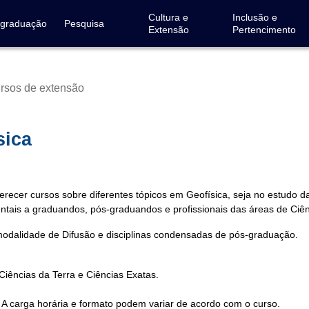
Cultura e
Inclusão e
-graduação
Pesquisa
Extensão
Pertencimento
rsos de extensão
sica
erecer cursos sobre diferentes tópicos em Geofísica, seja no estudo d
ntais a graduandos, pós-graduandos e profissionais das áreas de Ciên
 modalidade de Difusão e disciplinas condensadas de pós-graduação.
ências da Terra e Ciências Exatas.
A carga horária e formato podem variar de acordo com o curso.