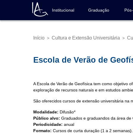
Pular
para
Institucional
Graduação
Pós
Navegação
o
principal
conteúdo
principal
Início
Cultura e Extensão Universitária
Cu
>
>
Trilha
de
navegação
Escola de Verão de Geofí
A Escola de Verão de Geofísica tem como objetivo of
exploração de recursos naturais e em estudos ambie
São oferecidos cursos de extensão universitária na
Modalidade:
Difusão*
Público alvo:
Graduados e graduandos da área de Ci
Periodicidade:
anual
Formato:
Cursos de curta duração (1 a 2 semanas). 