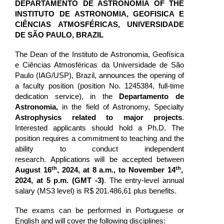
DEPARTAMENTO DE ASTRONOMIA OF THE
INSTITUTO DE ASTRONOMIA, GEOFISICA E
CIÊNCIAS ATMOSFÉRICAS, UNIVERSIDADE
DE SÃO PAULO, BRAZIL
The Dean of the Instituto de Astronomia, Geofísica
e Ciências Atmosféricas da Universidade de São
Paulo (IAG/USP), Brazil, announces the opening of
a faculty position (position No. 1245384, full-time
dedication service), in the
Departamento de
Astronomia,
in the field of Astronomy, Specialty
Astrophysics related to major projects
.
Interested applicants should hold a Ph.D. The
position requires a commitment to teaching and the
ability to conduct independent
research. Applications will be accepted
between
th
th
August 16
, 2024, at 8 a.m., to November 14
,
2024, at 5 p.m. (GMT -3)
.
The entry-level annual
salary (MS3 level) is
R$ 201.486,61
plus benefits.
The exams can be performed in Portuguese or
English and will cover the following discipline
s: