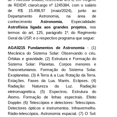
de RDIDP, claro/cargo nº 1245384, com o salário
de R$ 15.498,97 (maio/2024), junto ao
Departamento Astronomia, na área de
conhecimento
Astronomia
, Especialidade:
Astrofísica ligada aos grandes projetos
, nos
termos do art. 125, parágrafo 1º, do Regimento
Geral da USP, e o respectivo programa que segue:
AGA0215 Fundamentos de Astronomia
- (1)
Mecânica do Sistema Solar: Observando o céu.
Órbitas e gravidade. (2) Estrutura e Formação do
Sistema Solar: Planetas. Corpos menores e
Transnetunianos. Formação do Sistema Solar.
Exoplanetas. (3) A Terra & a Lua: Rotação da Terra.
Estações. Fases da Lua. Marés. Eclipses. (4)
Radiação: Natureza da Luz. Radiação
eletromagnética. (5) Espectros. Estrutura do
Átomo. Formação de linhas espectrais. Efeito
Doppler. (6) Telescópios e detectores: Telescópios.
Detectores ópticos e instrumentos. Infravermelho.
Rádio-telescópios. Astronomia espacial. (7) O Sol: