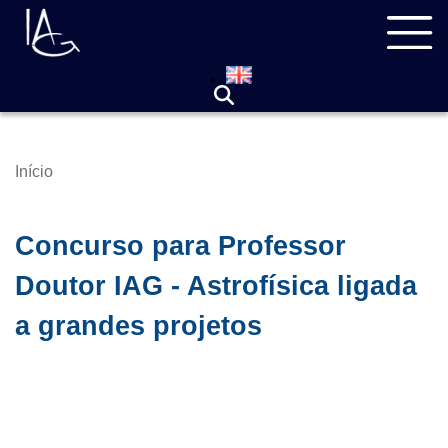
Pular
Navegação
para
principal
o
conteúdo
principal
Início
Trilha
de
navegação
Concurso para Professor
Doutor IAG - Astrofísica ligada
a grandes projetos