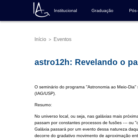
Pular
para
Institucional
Graduação
Pós
Navegação
o
principal
conteúdo
principal
Início
Eventos
>
Trilha
de
navegação
astro12h: Revelando o pa
O seminário do programa "Astronomia ao Meio-Dia" s
(IAG/USP).
Resumo:
No universo local, ou seja, nas galáxias mais próxi
passam por constantes processos de fusões --- ou "
Galáxia passará por um evento dessa natureza daqu
decorre do gradativo movimento de aproximação en