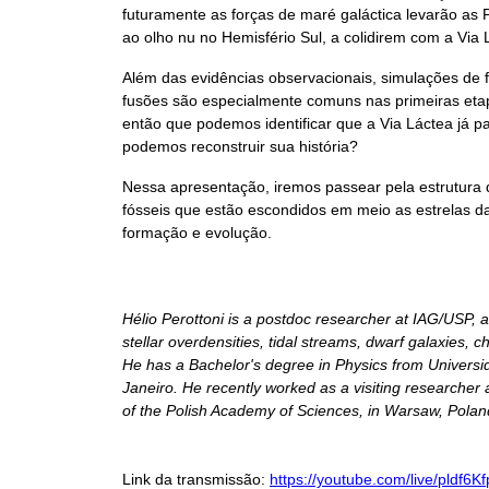
futuramente as forças de maré galáctica levarão a
ao olho nu no Hemisfério Sul, a colidirem com a Via 
Além das evidências observacionais, simulações de 
fusões são especialmente comuns nas primeiras eta
então que podemos identificar que a Via Láctea já 
podemos reconstruir sua história?
Nessa apresentação, iremos passear pela estrutur
fósseis que estão escondidos em meio as estrelas da
formação e evolução.
Hélio Perottoni is a postdoc researcher at IAG/USP, 
stellar overdensities, tidal streams, dwarf galaxies,
He has a Bachelor's degree in Physics from Univers
Janeiro. He recently worked as a visiting researcher a
of the Polish Academy of Sciences, in Warsaw, Polan
Link da transmissão:
https://youtube.com/live/pldf6