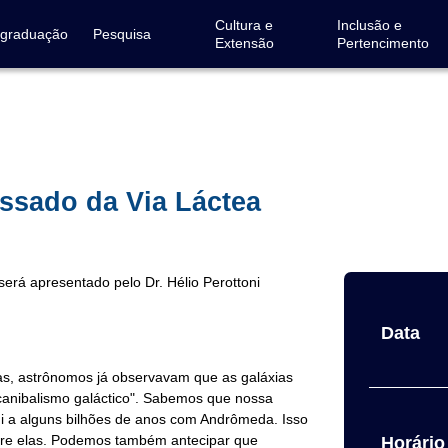
Cultura e
Inclusão e
-graduação
Pesquisa
Extensão
Pertencimento
ssado da Via Láctea
erá apresentado pelo Dr. Hélio Perottoni
Data
mas, astrônomos já observavam que as galáxias
canibalismo galáctico". Sabemos que nossa
i a alguns bilhões de anos com Andrômeda. Isso
tre elas. Podemos também antecipar que
Horário 