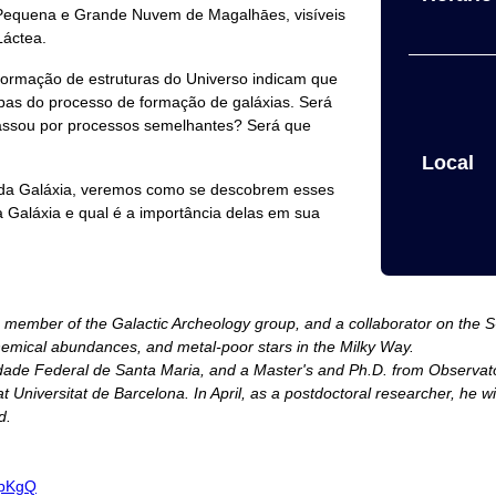
s Pequena e Grande Nuvem de Magalhāes, visíveis
Láctea.
formação de estruturas do Universo indicam que
pas do processo de formação de galáxias. Será
passou por processos semelhantes? Será que
Local
a da Galáxia, veremos como se descobrem esses
 Galáxia e qual é a importância delas em sua
a member of the Galactic Archeology group, and a collaborator on the S
 chemical abundances, and metal-poor stars in the Milky Way.
idade Federal de Santa Maria, and a Master's and Ph.D. from Observat
t Universitat de Barcelona. In April, as a postdoctoral researcher, he w
d.
KfpKgQ