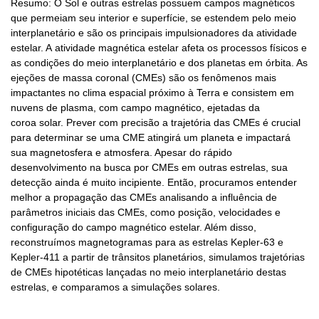
Resumo: O Sol e outras estrelas possuem campos magnéticos
que permeiam seu interior e superfície, se estendem pelo meio
interplanetário e são os principais impulsionadores da atividade
estelar. A atividade magnética estelar afeta os processos físicos e
as condições do meio interplanetário e dos planetas em órbita. As
ejeções de massa coronal (CMEs) são os fenômenos mais
impactantes no clima espacial próximo à Terra e consistem em
nuvens de plasma, com campo magnético, ejetadas da
coroa solar. Prever com precisão a trajetória das CMEs é crucial
para determinar se uma CME atingirá um planeta e impactará
sua magnetosfera e atmosfera. Apesar do rápido
desenvolvimento na busca por CMEs em outras estrelas, sua
detecção ainda é muito incipiente. Então, procuramos entender
melhor a propagação das CMEs analisando a influência de
parâmetros iniciais das CMEs, como posição, velocidades e
configuração do campo magnético estelar. Além disso,
reconstruímos magnetogramas para as estrelas Kepler-63 e
Kepler-411 a partir de trânsitos planetários, simulamos trajetórias
de CMEs hipotéticas lançadas no meio interplanetário destas
estrelas, e comparamos a simulações solares.