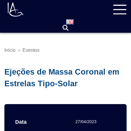
Pular
Navegação
para
principal
o
conteúdo
principal
Início
Eventos
>
Trilha
de
navegação
Ejeções de Massa Coronal em
Estrelas Tipo-Solar
Data
27/04/2023