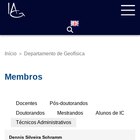
Pular
Navegação
para
principal
o
conteúdo
principal
Início
Departamento de Geofísica
>
Trilha
de
navegação
Membros
Abas
Docentes
Pós-doutorandos
Primárias
Doutorandos
Mestrandos
Alunos de IC
Técnicos Administrativos
Dennis Silveira Schramm