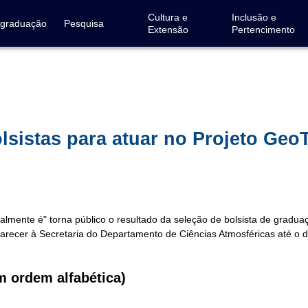
Cultura e
Inclusão e
-graduação
Pesquisa
Extensão
Pertencimento
lsistas para atuar no Projeto GeoT
lmente é" torna público o resultado da seleção de bolsista de gradua
recer à Secretaria do Departamento de Ciências Atmosféricas até o di
rdem alfabética)