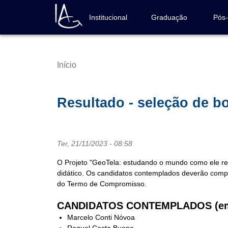
Pular
para
Institucional
Graduação
Pós
Navegação
o
principal
conteúdo
principal
Início
Trilha
de
navegação
Resultado - seleção de bo
Ter, 21/11/2023 - 08:58
O Projeto "GeoTela: estudando o mundo como ele rea
didático. Os candidatos contemplados deverão compa
do Termo de Compromisso.
CANDIDATOS CONTEMPLADOS (em o
Marcelo Conti Nóvoa