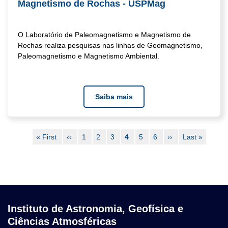
Magnetismo de Rochas - USPMag
O Laboratório de Paleomagnetismo e Magnetismo de
Rochas realiza pesquisas nas linhas de Geomagnetismo,
Paleomagnetismo e Magnetismo Ambiental.
Saiba mais
Paginação
Primeira
« First
Página
‹‹
Page
1
Page
2
Page
3
Página
4
Page
5
Page
6
Próxima
››
Última
Last »
página
anterior
atual
página
página
Instituto de Astronomia, Geofísica e
Ciências Atmosféricas