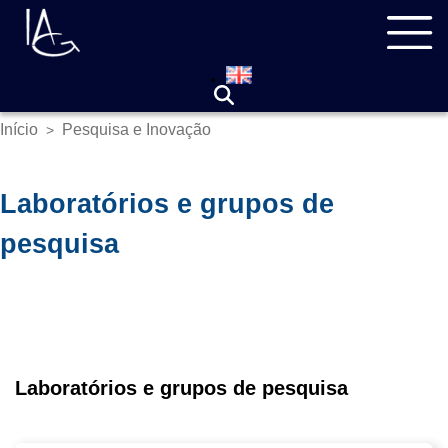
Pular
Navegação
para
principal
o
conteúdo
principal
Início
Pesquisa e Inovação
>
Trilha
de
navegação
Laboratórios e grupos de
pesquisa
Laboratórios e grupos de pesquisa