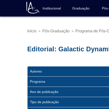
Pular
para
Institucional
Graduação
Pós
Navegação
o
principal
conteúdo
principal
Início
Pós-Graduação
Programa de Pós-
>
>
Trilha
de
navegação
Editorial: Galactic Dyna
Autores
Programa
Ano de publicação
Tipo de publicação