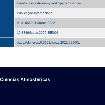
Frontiers in Astronomy and Space Sciences
Publicação Internacional
9, id. 855001 March 2022
10.3389/fspas.2022.855001
https://doi.org/10.3389/fspas.2022.855001
 Ciências Atmosféricas