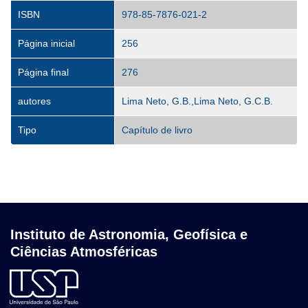
ISBN
978-85-7876-021-2
Página inicial
256
Página final
276
autores
Lima Neto, G.B.,Lima Neto, G.C.B.
Tipo
Capítulo de livro
Instituto de Astronomia, Geofísica e
Ciências Atmosféricas