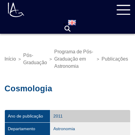
Pular
Navegação
para
principal
o
conteúdo
principal
Programa de Pós-
Pós-
Início
Graduação em
Publicações
>
>
>
Trilha
Graduação
Astronomia
de
navegação
Cosmologia
Ano de publicação
2011
Departamento
Astronomia