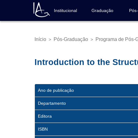
Pular
para
Institucional
Graduação
Pós
Navegação
o
principal
conteúdo
principal
Início
Pós-Graduação
Programa de Pós-
>
>
Trilha
de
navegação
Introduction to the Struct
Ano de publicação
Departamento
Editora
ISBN