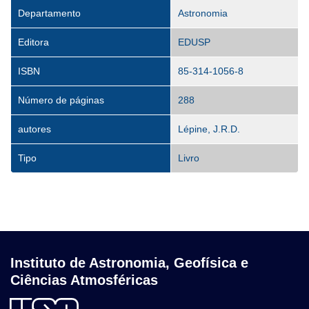
Departamento
Astronomia
Editora
EDUSP
ISBN
85-314-1056-8
Número de páginas
288
autores
Lépine, J.R.D.
Tipo
Livro
Instituto de Astronomia, Geofísica e
Ciências Atmosféricas