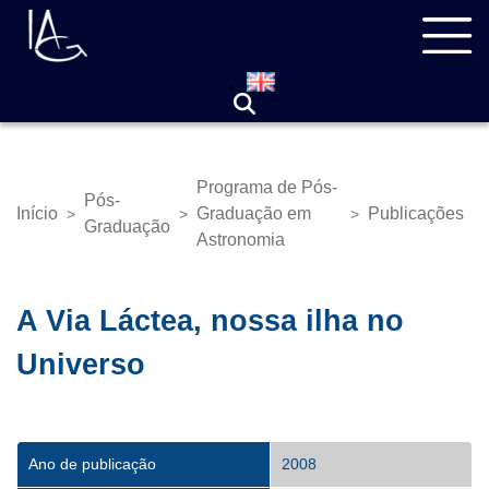
Pular
Navegação
para
principal
o
conteúdo
principal
Programa de Pós-
Pós-
Início
Graduação em
Publicações
>
>
>
Trilha
Graduação
Astronomia
de
navegação
A Via Láctea, nossa ilha no
Universo
Ano de publicação
2008