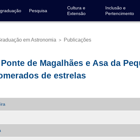
Cultura e
Inclusão e
-graduação
Pesquisa
Extensão
Pertencimento
Graduação em Astronomia
Publicações
>
a Ponte de Magalhães e Asa da Pe
lomerados de estrelas
ira
a