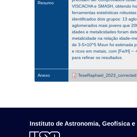
Resumo
VISCACHA e SMASH, obtendo homo
ferramentas estatísticas robust
identificados dois grupos: 13 ag
aglomerados mais jovens que 200 
idades e metalicidades foram det
metalicidade na relação idade-me
de 3-5×10^5 Msun foi estimada p
e ricos em metais, com [Fe/H] ~
para refinar os resultados.
Anexo
TeseRaphael_2023_corrected
Instituto de Astronomia, Geofísica e