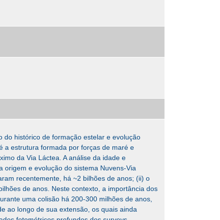
do histórico de formação estelar e evolução
a estrutura formada por forças de maré e
ximo da Via Láctea. A análise da idade e
da origem e evolução do sistema Nuvens-Via
aram recentemente, há ~2 bilhões de anos; (ii) o
ilhões de anos. Neste contexto, a importância dos
durante uma colisão há 200-300 milhões de anos,
ade ao longo de sua extensão, os quais ainda
ados fotométricos profundos dos surveys