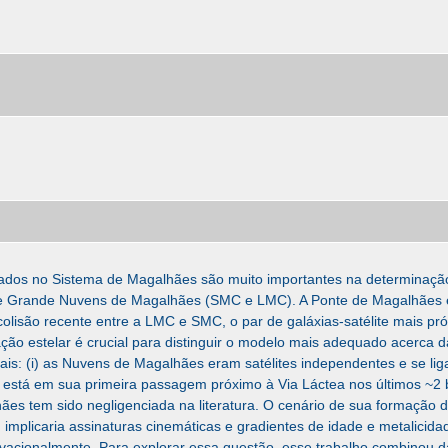
zados no Sistema de Magalhães são muito importantes na determinação 
e Grande Nuvens de Magalhães (SMC e LMC). A Ponte de Magalhães é 
olisão recente entre a LMC e SMC, o par de galáxias-satélite mais pró
ção estelar é crucial para distinguir o modelo mais adequado acerca 
ais: (i) as Nuvens de Magalhães eram satélites independentes e se lig
está em sua primeira passagem próximo à Via Láctea nos últimos ~2 b
es tem sido negligenciada na literatura. O cenário de sua formação 
 implicaria assinaturas cinemáticas e gradientes de idade e metalicid
acionalmente. Para explorar essa questão, esse trabalho combinou d