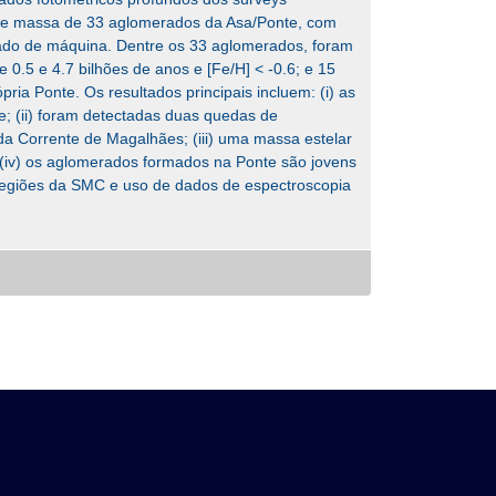
 e massa de 33 aglomerados da Asa/Ponte, com
zado de máquina. Dentre os 33 aglomerados, foram
0.5 e 4.7 bilhões de anos e [Fe/H] < -0.6; e 15
ia Ponte. Os resultados principais incluem: (i) as
; (ii) foram detectadas duas quedas de
da Corrente de Magalhães; (iii) uma massa estelar
 (iv) os aglomerados formados na Ponte são jovens
regiões da SMC e uso de dados de espectroscopia