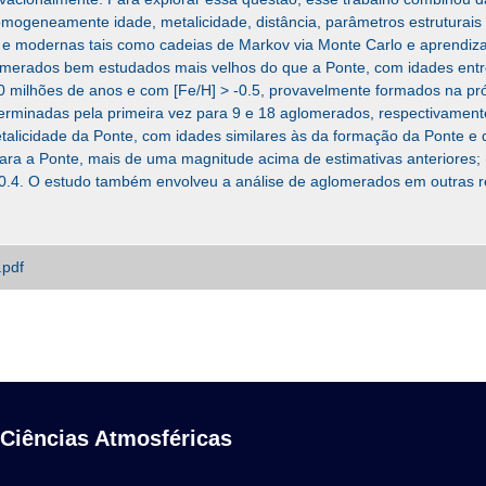
geneamente idade, metalicidade, distância, parâmetros estruturais
as e modernas tais como cadeias de Markov via Monte Carlo e aprendi
lomerados bem estudados mais velhos do que a Ponte, com idades entre 
milhões de anos e com [Fe/H] > -0.5, provavelmente formados na própr
erminadas pela primeira vez para 9 e 18 aglomerados, respectivamente
talicidade da Ponte, com idades similares às da formação da Ponte e 
ara a Ponte, mais de uma magnitude acima de estimativas anteriores;
 -0.4. O estudo também envolveu a análise de aglomerados em outras 
.pdf
 Ciências Atmosféricas