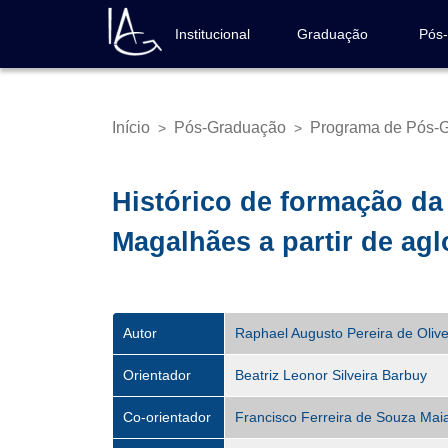
Pular
para
Institucional
Graduação
Pós
Navegação
o
principal
conteúdo
principal
Início
Pós-Graduação
Programa de Pós-
>
>
Trilha
de
navegação
Histórico de formação d
Magalhães a partir de ag
Autor
Raphael Augusto Pereira de Olive
Orientador
Beatriz Leonor Silveira Barbuy
Co-orientador
Francisco Ferreira de Souza Mai