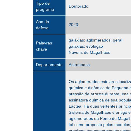
Tipo de
Doutorado
programa
Ano da
2023
defesa
galáxias: aglomerados: geral
Palavras
galáxias: evolução
chave
Nuvens de Magalhães
Departamento
Astronomia
Os aglomerados estelares locali
química e dinâmica da Pequena 
pressão de arraste durante uma c
assinatura química de sua popula
Láctea. Há duas vertentes princip
Sistema de Magalhães é antigo e 
aglomerados da Ponte de Magalhã
tal como proposto pelos modelos,
precisam ser comprovados observ