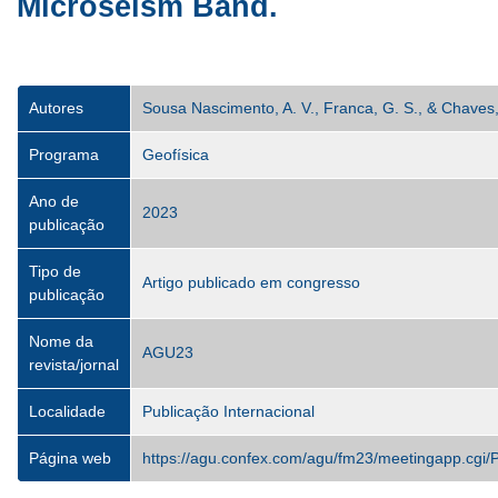
Microseism Band.
Autores
Sousa Nascimento, A. V., Franca, G. S., & Chaves,
Programa
Geofísica
Ano de
2023
publicação
Tipo de
Artigo publicado em congresso
publicação
Nome da
AGU23
revista/jornal
Localidade
Publicação Internacional
Página web
https://agu.confex.com/agu/fm23/meetingapp.cgi