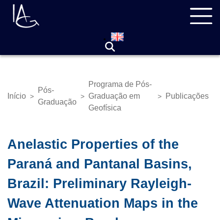
Pular
Navegação
para
principal
o
conteúdo
principal
Programa de Pós-
Pós-
Início
Graduação em
Publicações
>
>
>
Trilha
Graduação
Geofísica
de
navegação
Anelastic Properties of the
Paraná and Pantanal Basins,
Brazil: Preliminary Rayleigh-
Wave Attenuation Maps in the