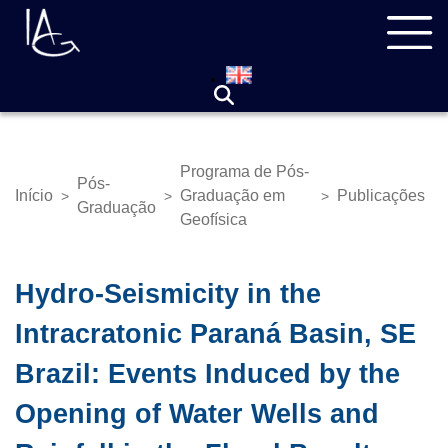
Pular
Navegação
para
principal
o
conteúdo
principal
Programa de Pós-
Pós-
Início
Graduação em
Publicações
>
>
>
Trilha
Graduação
Geofísica
de
navegação
Hydro-Seismicity in the
Intracratonic Paraná Basin, SE
Brazil: Events Induced by the
Opening of Water Wells and