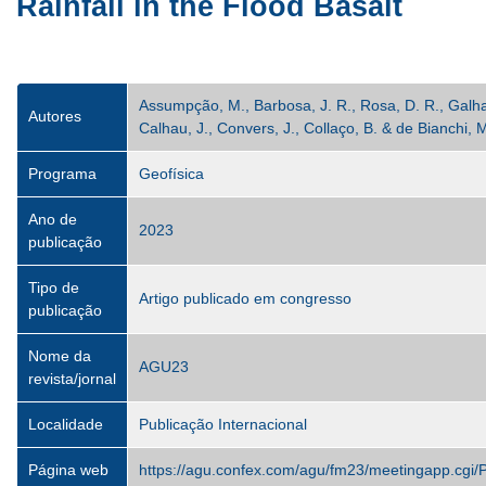
Rainfall in the Flood Basalt
Assumpção, M., Barbosa, J. R., Rosa, D. R., Galha
Autores
Calhau, J., Convers, J., Collaço, B. & de Bianchi, M
Programa
Geofísica
Ano de
2023
publicação
Tipo de
Artigo publicado em congresso
publicação
Nome da
AGU23
revista/jornal
Localidade
Publicação Internacional
Página web
https://agu.confex.com/agu/fm23/meetingapp.cgi