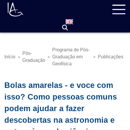
Pular
Navegação
para
principal
o
conteúdo
principal
Programa de Pós-
Pós-
Início
Graduação em
Publicações
>
>
>
Trilha
Graduação
Geofísica
de
navegação
Bolas amarelas - e voce com
isso? Como pessoas comuns
podem ajudar a fazer
descobertas na astronomia e