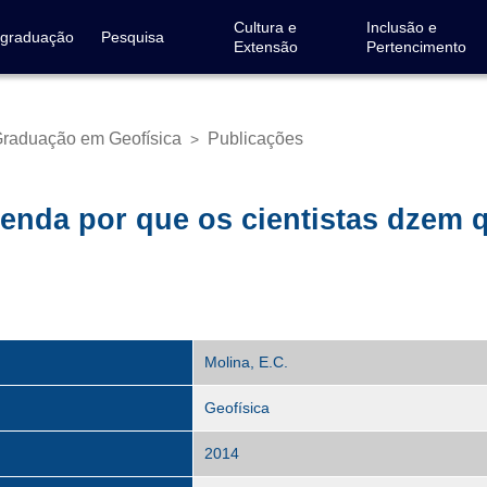
Cultura e
Inclusão e
-graduação
Pesquisa
Extensão
Pertencimento
raduação em Geofísica
Publicações
>
nda por que os cientistas dzem q
Molina, E.C.
Geofísica
2014