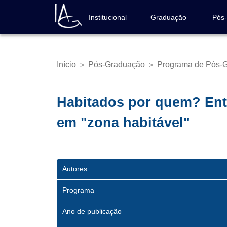
Pular
para
Institucional
Graduação
Pós
Navegação
o
principal
conteúdo
principal
Início
Pós-Graduação
Programa de Pós-G
>
>
Trilha
de
navegação
Habitados por quem? Ente
em "zona habitável"
Autores
Programa
Ano de publicação