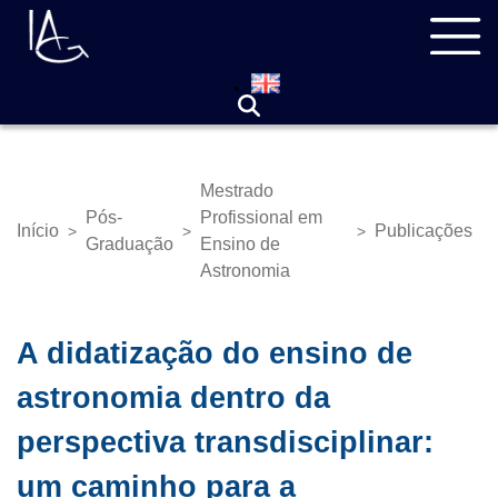
Pular
Navegação
para
principal
o
conteúdo
principal
Mestrado
Pós-
Profissional em
Início
Publicações
>
>
>
Trilha
Graduação
Ensino de
de
Astronomia
navegação
A didatização do ensino de
astronomia dentro da
perspectiva transdisciplinar:
um caminho para a