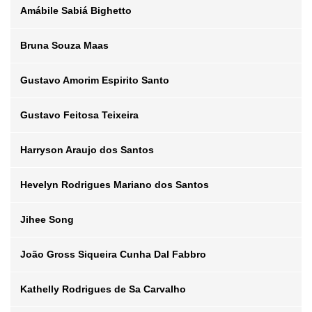
Amábile Sabiá Bighetto
Bruna Souza Maas
Departamento
Ciências Atmosféricas
Gustavo Amorim Espirito Santo
Posição
Aluna de IC
Departamento
Ciências Atmosféricas
Gustavo Feitosa Teixeira
Orientador
Micael Amore Cecchini
Posição
Aluna de IC
Departamento
Ciências Atmosféricas
Harryson Araujo dos Santos
Orientador
Rachel Ifanger Albrecht
Posição
Aluna de IC
Departamento
Ciências Atmosféricas
Hevelyn Rodrigues Mariano dos Santos
Orientador
Edmilson Dias de Freitas
Posição
Aluna de IC
Departamento
Ciências Atmosféricas
Jihee Song
Orientador
Marco Aurélio de Menezes Franco
Posição
Aluna de IC
Departamento
Ciências Atmosféricas
João Gross Siqueira Cunha Dal Fabbro
Orientador
Márcia Akemi Yamasoe
Posição
Aluna de IC
Departamento
Ciências Atmosféricas
Kathelly Rodrigues de Sa Carvalho
Orientador
Rosmeri Porfirio da Rocha
Posição
Aluna de IC
Departamento
Ciências Atmosféricas