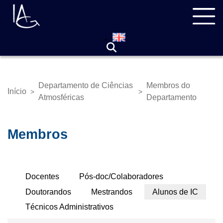
Pular
Navegação
para
principal
o
conteúdo
principal
Departamento de Ciências
Membros do
Início
>
>
Trilha
Atmosféricas
Departamento
de
navegação
Membros
Abas
Docentes
Pós-doc/Colaboradores
Primárias
Doutorandos
Mestrandos
Alunos de IC
Técnicos Administrativos