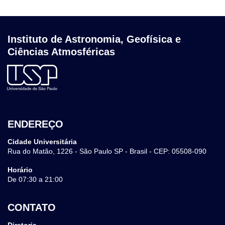
Orientador
Carlos Augusto Morales Rodriguez
Posição
Aluna de Mestrado
Departamento
Meteorologia
Orientador
Tercio Ambrizzi
Posição
Aluno de Mestrado
Instituto de Astronomia, Geofísica e
Ciências Atmosféricas
Orientador
Edmilson Dias de Freitas
ENDEREÇO
Cidade Universitária
Rua do Matão, 1226 - São Paulo SP - Brasil - CEP: 05508-090
Horário
De 07:30 a 21:00
CONTATO
Diretoria