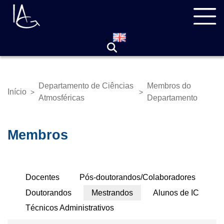
Pular
Navegação
para
principal
o
conteúdo
principal
Departamento de Ciências
Membros do
Início
>
>
Trilha
Atmosféricas
Departamento
de
navegação
Membros
Abas
Docentes
Pós-doutorandos/Colaboradores
Primárias
Doutorandos
Mestrandos
Alunos de IC
Técnicos Administrativos