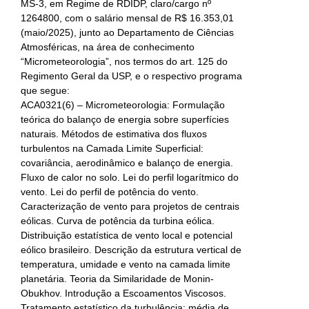
MS-3, em Regime de RDIDP, claro/cargo nº
1264800, com o salário mensal de R$ 16.353,01
(maio/2025), junto ao Departamento de Ciências
Atmosféricas, na área de conhecimento
“Micrometeorologia”, nos termos do art. 125 do
Regimento Geral da USP, e o respectivo programa
que segue:
ACA0321(6) – Micrometeorologia: Formulação
teórica do balanço de energia sobre superfícies
naturais. Métodos de estimativa dos fluxos
turbulentos na Camada Limite Superficial:
covariância, aerodinâmico e balanço de energia.
Fluxo de calor no solo. Lei do perfil logarítmico do
vento. Lei do perfil de potência do vento.
Caracterização de vento para projetos de centrais
eólicas. Curva de potência da turbina eólica.
Distribuição estatística de vento local e potencial
eólico brasileiro. Descrição da estrutura vertical de
temperatura, umidade e vento na camada limite
planetária. Teoria da Similaridade de Monin-
Obukhov. Introdução a Escoamentos Viscosos.
Tratamento estatístico da turbulência: média de