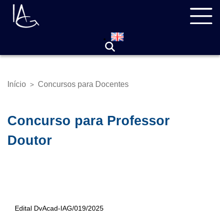
Pular
Navegação
para
principal
o
conteúdo
principal
Início
Concursos para Docentes
>
Trilha
de
navegação
Concurso para Professor
Doutor
Edital DvAcad-IAG/019/2025