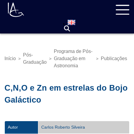
Pular
Navegação
para
principal
o
conteúdo
principal
Programa de Pós-
Pós-
Início
Graduação em
Publicações
>
>
>
Trilha
Graduação
Astronomia
de
navegação
C,N,O e Zn em estrelas do Bojo
Galáctico
Autor
Carlos Roberto Silveira