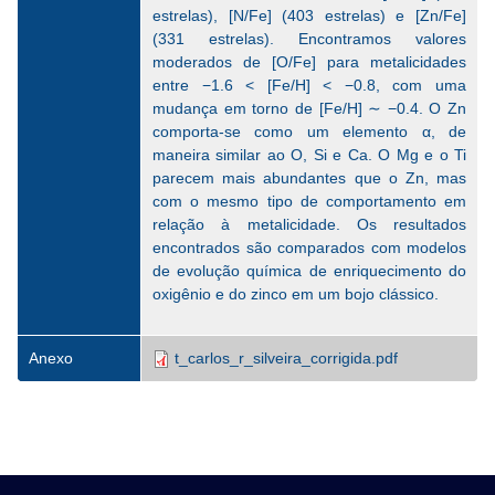
estrelas), [N/Fe] (403 estrelas) e [Zn/Fe]
(331 estrelas). Encontramos valores
moderados de [O/Fe] para metalicidades
entre −1.6 < [Fe/H] < −0.8, com uma
mudança em torno de [Fe/H] ∼ −0.4. O Zn
comporta-se como um elemento α, de
maneira similar ao O, Si e Ca. O Mg e o Ti
parecem mais abundantes que o Zn, mas
com o mesmo tipo de comportamento em
relação à metalicidade. Os resultados
encontrados são comparados com modelos
de evolução química de enriquecimento do
oxigênio e do zinco em um bojo clássico.
Anexo
t_carlos_r_silveira_corrigida.pdf