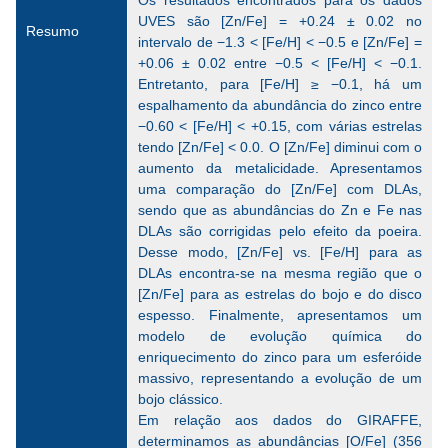
Os resultados encontrados para os dados
UVES são [Zn/Fe] = +0.24 ± 0.02 no
Resumo
intervalo de −1.3 < [Fe/H] < −0.5 e [Zn/Fe] =
+0.06 ± 0.02 entre −0.5 < [Fe/H] < −0.1.
Entretanto, para [Fe/H] ≥ −0.1, há um
espalhamento da abundância do zinco entre
−0.60 < [Fe/H] < +0.15, com várias estrelas
tendo [Zn/Fe] < 0.0. O [Zn/Fe] diminui com o
aumento da metalicidade. Apresentamos
uma comparação do [Zn/Fe] com DLAs,
sendo que as abundâncias do Zn e Fe nas
DLAs são corrigidas pelo efeito da poeira.
Desse modo, [Zn/Fe] vs. [Fe/H] para as
DLAs encontra-se na mesma região que o
[Zn/Fe] para as estrelas do bojo e do disco
espesso. Finalmente, apresentamos um
modelo de evolução química do
enriquecimento do zinco para um esferóide
massivo, representando a evolução de um
bojo clássico.
Em relação aos dados do GIRAFFE,
determinamos as abundâncias [O/Fe] (356