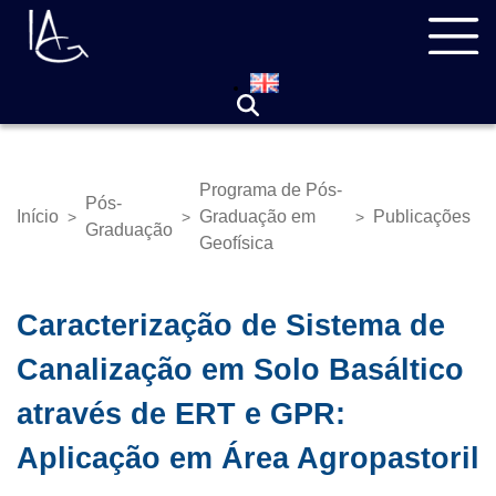
Pular
Navegação
para
principal
o
conteúdo
principal
Programa de Pós-
Pós-
Início
Graduação em
Publicações
>
>
>
Trilha
Graduação
Geofísica
de
navegação
Caracterização de Sistema de
Canalização em Solo Basáltico
através de ERT e GPR:
Aplicação em Área Agropastoril